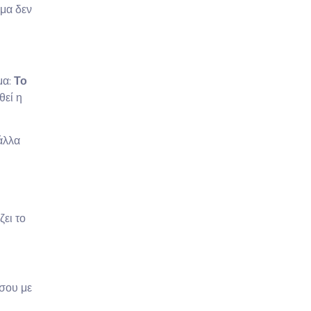
ύμα δεν
μα:
Το
θεί η
άλλα
ζει το
 σου με