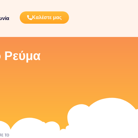
Καλέστε μας
ωνία
ό Ρεύμα
ε το