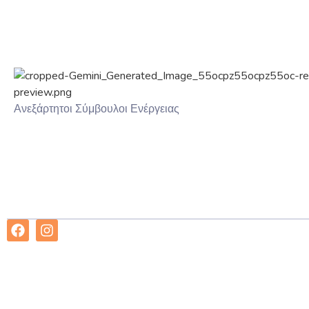
Ανεξάρτητοι Σύμβουλοι Ενέργειας
2025 RevmaNow copyright all right reserved | Designed by Ci