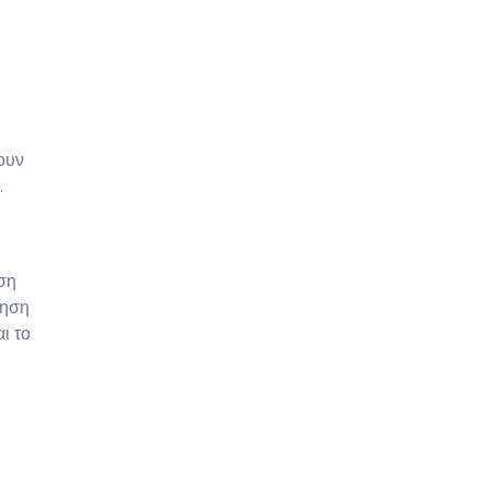
νουν
.
ση
τηση
ι το