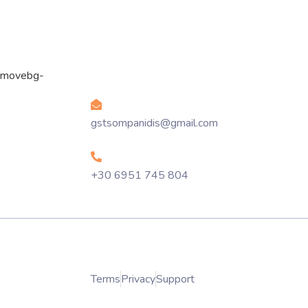
Στοιχεία Επικοινωνίας
Email
gstsompanidis@gmail.com
Phone
+30 6951 745 804
tystroll.gr
Terms
Privacy
Support